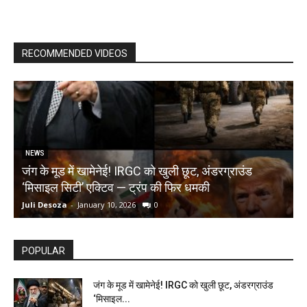
RECOMMENDED VIDEOS
NEWS
जंग के मूड में खामेनेई! IRGC को खुली छूट, अंडरग्राउंड
T
‘मिसाइल सिटी’ एक्टिव — ट्रंप की फिर धमकी
क
Juli Desoza
-
January 10, 2026
0
d
POPULAR
जंग के मूड में खामेनेई! IRGC को खुली छूट, अंडरग्राउंड
‘मिसाइल...