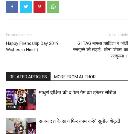
Previous article
Next article
Happy Friendship Day 2019
GI TAG मामला :ओडिशा ने जीती
Wishes in Hindi।
रसगुल्ले की लड़ाई , छीना ‘बंगाल’ का
रसगुल्ला ।
RELATED ARTICLES
MORE FROM AUTHOR
माधुरी दीक्षित की द फेम गेम का ट्रेलर सीरीज
Celeb
संजय दत्त के साथ फिर काम करेंगे सुनील शेट्टी