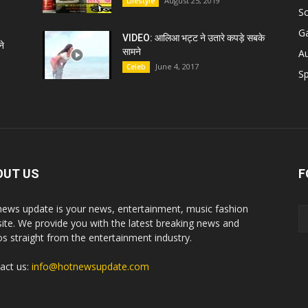
August 25, 2019
Lifestyle
S
G
VIDEO: आलिआ भट्ट ने उतारे कपड़े सबके
े
सामने
A
June 4, 2017
Celeb
Sp
OUT US
F
news update is your news, entertainment, music fashion
ite. We provide you with the latest breaking news and
os straight from the entertainment industry.
act us:
info@hotnewsupdate.com