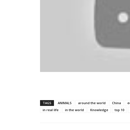
TAGS
ANIMALS
around the world
China
e
in real life
in the world
Knowledge
top 10