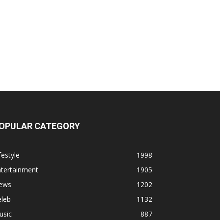
OPULAR CATEGORY
festyle
1998
ntertainment
1905
ews
1202
eleb
1132
usic
887