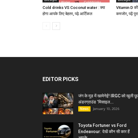
Cold drinks VS Coconut water : क्या
Vitamin D की क
होगा आपके लिए बेहतर, पढ़े आर्टिकल
कमजोर, पढ़ें पु
EDITOR PICKS
जंग के मूड में खामेनेई! IRGC को खुली छू
अंडरग्राउंड ‘मिसाइल...
January 10, 2026
News
Toyota Fortuner vs Ford
Endeavour: देखें कौन सी कार हैं
आपके...