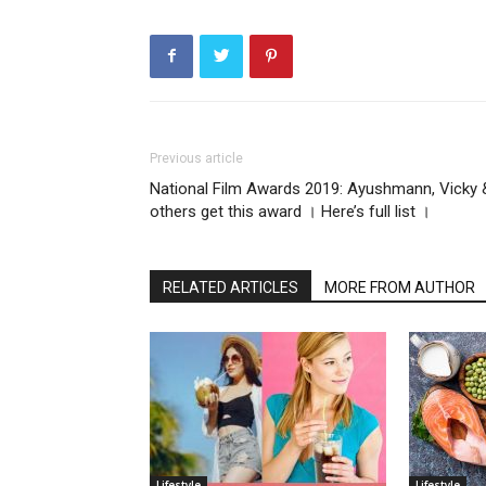
Previous article
National Film Awards 2019: Ayushmann, Vicky 
others get this award । Here’s full list ।
RELATED ARTICLES
MORE FROM AUTHOR
Lifestyle
Lifestyle