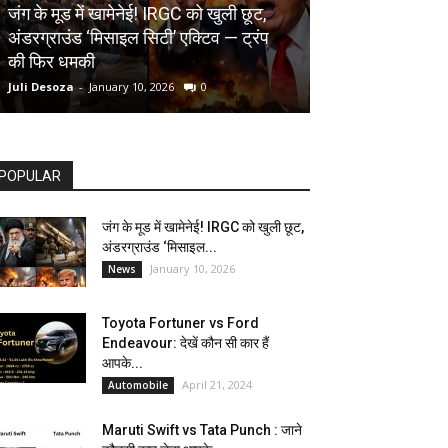
AUTOMOBILE
जंग के मूड में खामेनेई! IRGC को खुली छूट,
अंडरग्राउंड ‘मिसाइल सिटी’ एक्टिव — ट्रंप
Toyota Fortune
की फिर धमकी
देखें कौन सी कार ह
Juli Desoza
-
January 10, 2026
0
dhoni
-
April 21, 202
POPULAR
जंग के मूड में खामेनेई! IRGC को खुली छूट,
अंडरग्राउंड ‘मिसाइल...
January 10, 2026
News
Toyota Fortuner vs Ford
Endeavour: देखें कौन सी कार हैं
आपके...
April 21, 2024
Automobile
Maruti Swift vs Tata Punch : जाने