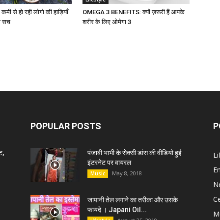
मी से हो रही लोगो की हाड़ियाँ
OMEGA 3 BENEFITS: क्यों ज़रूरी हैं आपके
रा सच
शरीर के लिए ओमेगा 3
POPULAR POSTS
P
ट,
पंजाबी भाभी के सेक्सी डांस की वीडियो हुई
Li
इंटरनेट पर वायरल
E
May 8, 2018
Music
N
C
जापानी तेल लगाने का तरीका और उसके
फायदे । Japani Oil...
M