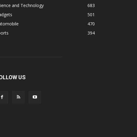
cience and Technology
683
adgets
501
utomobile
470
orts
394
OLLOW US