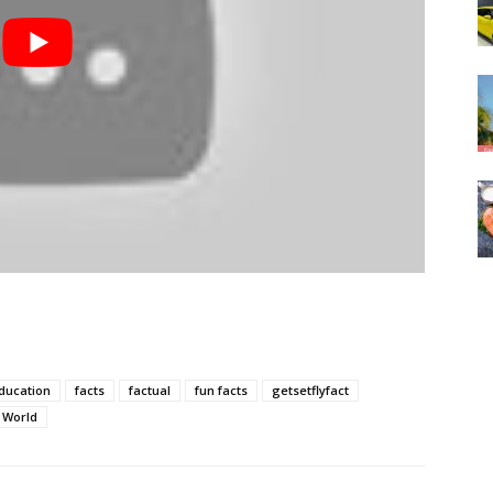
ducation
facts
factual
fun facts
getsetflyfact
World