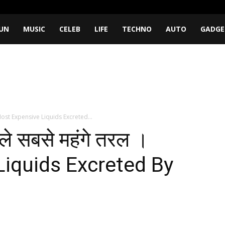
UN
MUSIC
CELEB
LIFE
TECHNO
AUTO
GADGE
 । Most Expensive Liquids Excreted...
ाले सबसे महंगे तरल ।
iquids Excreted By