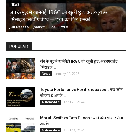
NEWS
जंग के मूड में खामेनेई! IRGC को खुली छूट, अंडरग्राउंड
T
‘मिसाइल सिटी’ एक्टिव — ट्रंप की फिर धमकी
क
Juli Desoza
-
January 10, 2026
0
d
POPULAR
जंग के मूड में खामेनेई! IRGC को खुली छूट, अंडरग्राउंड
‘मिसाइल...
January 10, 2026
News
Toyota Fortuner vs Ford Endeavour: देखें कौन
सी कार हैं आपके...
April 21, 2024
Automobile
Maruti Swift vs Tata Punch : जाने कौनसी कार लेना
आपके...
April 16, 2024
Automobile