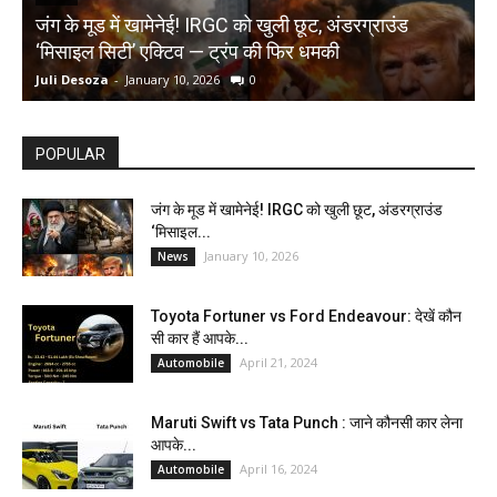
जंग के मूड में खामेनेई! IRGC को खुली छूट, अंडरग्राउंड
T
‘मिसाइल सिटी’ एक्टिव — ट्रंप की फिर धमकी
क
Juli Desoza
-
January 10, 2026
0
d
POPULAR
जंग के मूड में खामेनेई! IRGC को खुली छूट, अंडरग्राउंड
‘मिसाइल...
January 10, 2026
News
Toyota Fortuner vs Ford Endeavour: देखें कौन
सी कार हैं आपके...
April 21, 2024
Automobile
Maruti Swift vs Tata Punch : जाने कौनसी कार लेना
आपके...
April 16, 2024
Automobile