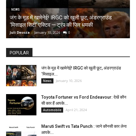
NEWS
जंग के मूड में खामेनेई! IRGC को खुली छूट, अंडरग्राउंड
T
‘मिसाइल सिटी’ एक्टिव — ट्रंप की फिर धमकी
क
Juli Desoza
-
January 10, 2026
0
d
POPULAR
जंग के मूड में खामेनेई! IRGC को खुली छूट, अंडरग्राउंड
‘मिसाइल...
January 10, 2026
News
Toyota Fortuner vs Ford Endeavour: देखें कौन
सी कार हैं आपके...
April 21, 2024
Automobile
Maruti Swift vs Tata Punch : जाने कौनसी कार लेना
आपके...