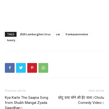
TAGS
2020 Lamborghini Urus
car
frankautomotive
luxury
Previous article
Next article
Kya Karte The Saajna Song
छोटू दादा सोने की ईंट वाला।Chotu
from Shubh Mangal Zyada
Comedy Video।
Saavdhan।