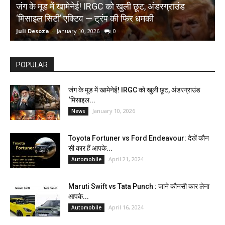
जंग के मूड में खामेनेई! IRGC को खुली छूट, अंडरग्राउंड
T
‘मिसाइल सिटी’ एक्टिव — ट्रंप की फिर धमकी
क
Juli Desoza
-
January 10, 2026
0
d
POPULAR
जंग के मूड में खामेनेई! IRGC को खुली छूट, अंडरग्राउंड
‘मिसाइल...
January 10, 2026
News
Toyota Fortuner vs Ford Endeavour: देखें कौन
सी कार हैं आपके...
April 21, 2024
Automobile
Maruti Swift vs Tata Punch : जाने कौनसी कार लेना
आपके...
April 16, 2024
Automobile