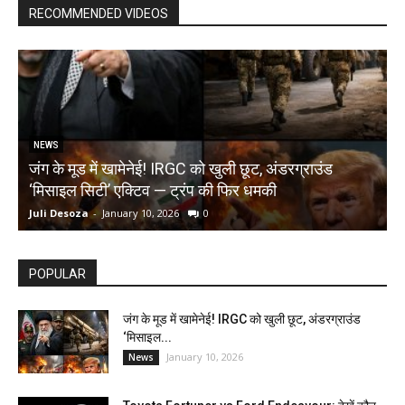
RECOMMENDED VIDEOS
NEWS
जंग के मूड में खामेनेई! IRGC को खुली छूट, अंडरग्राउंड
T
‘मिसाइल सिटी’ एक्टिव — ट्रंप की फिर धमकी
क
Juli Desoza
-
January 10, 2026
0
d
POPULAR
जंग के मूड में खामेनेई! IRGC को खुली छूट, अंडरग्राउंड
‘मिसाइल...
January 10, 2026
News