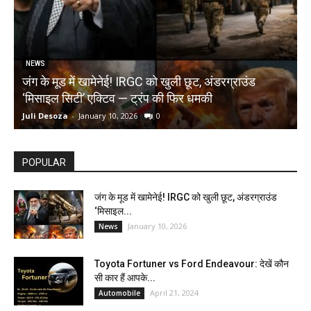
NEWS
जंग के मूड में खामेनेई! IRGC को खुली छूट, अंडरग्राउंड
T
‘मिसाइल सिटी’ एक्टिव — ट्रंप की फिर धमकी
क
Juli Desoza
-
January 10, 2026
0
d
POPULAR
जंग के मूड में खामेनेई! IRGC को खुली छूट, अंडरग्राउंड
‘मिसाइल...
January 10, 2026
News
Toyota Fortuner vs Ford Endeavour: देखें कौन
सी कार हैं आपके...
April 21, 2024
Automobile