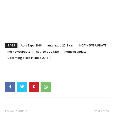
TAGS
Auto Expo 2018
auto expo 2018 car
HOT NEWS UPDATE
hot newsupdate
hotnews update
hotnewsupdate
Upcoming Bikes in India 2018
Previous article
Next article