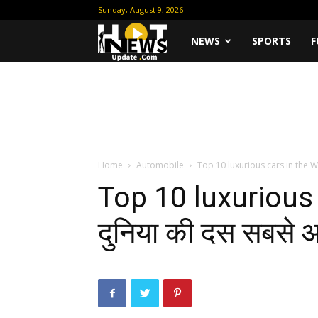
Sunday, August 9, 2026
Hot
NEWS
SPORTS
F
News
Update
Home
Automobile
Top 10 luxurious cars in the W
Top 10 luxurious
दुनिया की दस सबसे