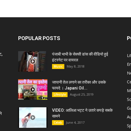
POPULAR POSTS
P
ट,
पंजाबी भाभी के सेक्सी डांस की वीडियो हुई
Li
इंटरनेट पर वायरल
E
May 8, 2018
Music
N
C
जापानी तेल लगाने का तरीका और उसके
फायदे । Japani Oil...
M
August 25, 2019
Lifestyle
S
G
VIDEO: आलिआ भट्ट ने उतारे कपड़े सबके
े
सामने
A
June 4, 2017
Celeb
Sp