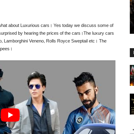
what about Luxurious cars। Yes today we discuss some of
 surprised by hearing the prices of the cars।The luxury cars
gio, Lamborghini Veneno, Rolls Royce Sweptail etc। The
Rupees।