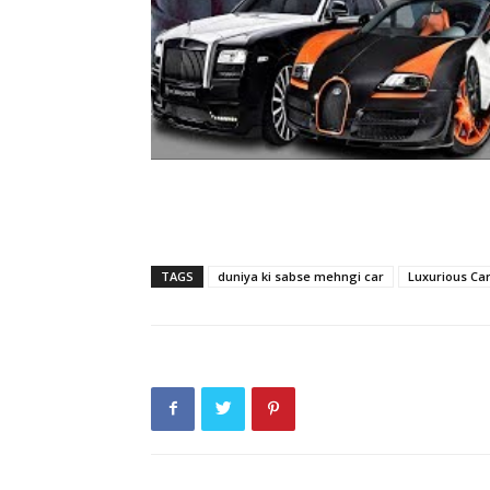
TAGS
duniya ki sabse mehngi car
Luxurious Ca