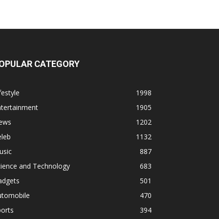
OPULAR CATEGORY
festyle
1998
ntertainment
1905
ews
1202
eleb
1132
usic
887
cience and Technology
683
adgets
501
utomobile
470
orts
394