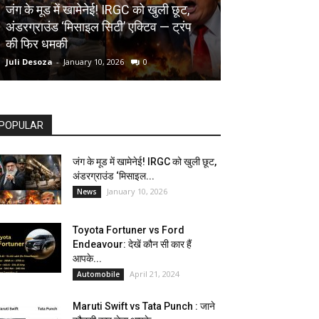
AUTOMOBILE
जंग के मूड में खामेनेई! IRGC को खुली छूट,
अंडरग्राउंड ‘मिसाइल सिटी’ एक्टिव — ट्रंप
Toyota Fortune
की फिर धमकी
देखें कौन सी कार ह
Juli Desoza
-
January 10, 2026
0
dhoni
-
April 21, 202
POPULAR
जंग के मूड में खामेनेई! IRGC को खुली छूट,
अंडरग्राउंड ‘मिसाइल...
January 10, 2026
News
Toyota Fortuner vs Ford
Endeavour: देखें कौन सी कार हैं
आपके...
April 21, 2024
Automobile
Maruti Swift vs Tata Punch : जाने