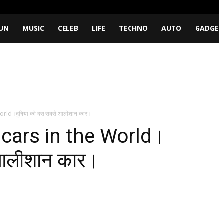
UN
MUSIC
CELEB
LIFE
TECHNO
AUTO
GADGE
orld।दुनिया की दस सबसे आलीशान कार।
 cars in the World।
 आलीशान कार।