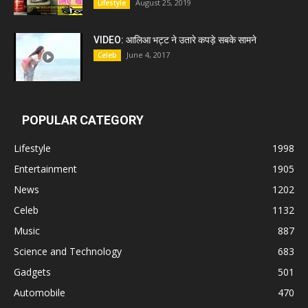
August 25, 2019
Lifestyle
VIDEO: आलिआ भट्ट ने उतारे कपड़े सबके सामने
June 4, 2017
Celeb
POPULAR CATEGORY
Lifestyle
1998
Entertainment
1905
News
1202
Celeb
1132
Music
887
Science and Technology
683
Gadgets
501
Automobile
470