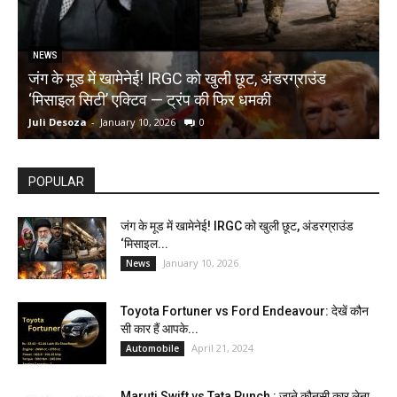
NEWS
जंग के मूड में खामेनेई! IRGC को खुली छूट, अंडरग्राउंड
T
‘मिसाइल सिटी’ एक्टिव — ट्रंप की फिर धमकी
क
Juli Desoza
-
January 10, 2026
0
d
POPULAR
जंग के मूड में खामेनेई! IRGC को खुली छूट, अंडरग्राउंड
‘मिसाइल...
January 10, 2026
News
Toyota Fortuner vs Ford Endeavour: देखें कौन
सी कार हैं आपके...
April 21, 2024
Automobile
Maruti Swift vs Tata Punch : जाने कौनसी कार लेना