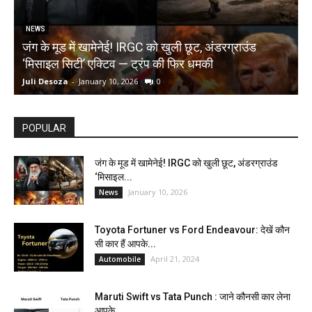
NEWS
जंग के मूड में खामेनेई! IRGC को खुली छूट, अंडरग्राउंड
T
‘मिसाइल सिटी’ एक्टिव — ट्रंप की फिर धमकी
क
Juli Desoza
-
January 10, 2026
0
d
POPULAR
जंग के मूड में खामेनेई! IRGC को खुली छूट, अंडरग्राउंड
‘मिसाइल...
January 10, 2026
News
Toyota Fortuner vs Ford Endeavour: देखें कौन
सी कार हैं आपके...
April 21, 2024
Automobile
Maruti Swift vs Tata Punch : जाने कौनसी कार लेना
आपके...