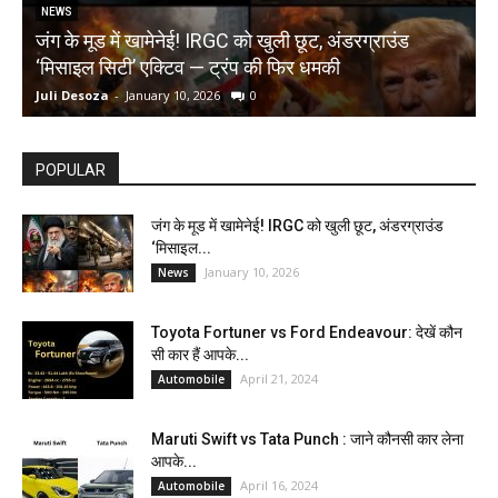
NEWS
जंग के मूड में खामेनेई! IRGC को खुली छूट, अंडरग्राउंड
T
‘मिसाइल सिटी’ एक्टिव — ट्रंप की फिर धमकी
क
Juli Desoza
-
January 10, 2026
0
d
POPULAR
जंग के मूड में खामेनेई! IRGC को खुली छूट, अंडरग्राउंड
‘मिसाइल...
January 10, 2026
News
Toyota Fortuner vs Ford Endeavour: देखें कौन
सी कार हैं आपके...
April 21, 2024
Automobile
Maruti Swift vs Tata Punch : जाने कौनसी कार लेना
आपके...
April 16, 2024
Automobile