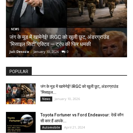
NEWS
जंग के मूड में खामेनेई! IRGC को खुली छूट, अंडरग्राउंड
T
‘मिसाइल सिटी’ एक्टिव — ट्रंप की फिर धमकी
क
Juli Desoza
-
January 10, 2026
0
d
POPULAR
जंग के मूड में खामेनेई! IRGC को खुली छूट, अंडरग्राउंड
‘मिसाइल...
January 10, 2026
News
Toyota Fortuner vs Ford Endeavour: देखें कौन
सी कार हैं आपके...
April 21, 2024
Automobile