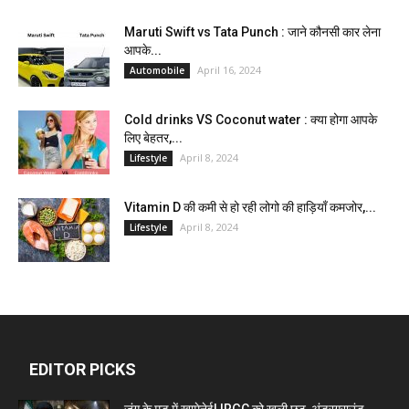
Maruti Swift vs Tata Punch : जाने कौनसी कार लेना
आपके...
April 16, 2024
Automobile
Cold drinks VS Coconut water : क्या होगा आपके
लिए बेहतर,...
April 8, 2024
Lifestyle
Vitamin D की कमी से हो रही लोगो की हाड़ियाँ कमजोर,...
April 8, 2024
Lifestyle
EDITOR PICKS
जंग के मूड में खामेनेई! IRGC को खुली छूट, अंडरग्राउंड