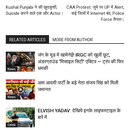
Kushal Punjabi ने की ख़ुदकुशी,
CAA Protest: जुमे पर UP में Alert,
Suicide करने वाले एक और Actor।
कई जिलों में Internet बंद, Police
Force तैनात।
RELATED ARTICLES
MORE FROM AUTHOR
जंग के मूड में खामेनेई! IRGC को खुली छूट,
अंडरग्राउंड ‘मिसाइल सिटी’ एक्टिव — ट्रंप की फिर
धमकी
News
आम आदमी पार्टी के बड़े नेता संजय सिंह को मिली
जमानत
News
ELVISH YADAV: देखिये इनके लाइफस्टाइल के
बारे में
Celeb