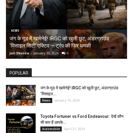
NEWS
जंग के मूड में खामेनेई! IRGC को खुली छूट, अंडरग्राउंड
T
‘मिसाइल सिटी’ एक्टिव — ट्रंप की फिर धमकी
क
Juli Desoza
-
January 10, 2026
0
d
POPULAR
जंग के मूड में खामेनेई! IRGC को खुली छूट, अंडरग्राउंड
‘मिसाइल...
January 10, 2026
News
Toyota Fortuner vs Ford Endeavour: देखें कौन
सी कार हैं आपके...
April 21, 2024
Automobile