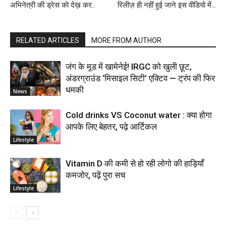
अभिनेत्री की ड्रेस को देख़ कर..
रिलीज़ ही नहीं हुई जाने इस वीडियो में…
RELATED ARTICLES
MORE FROM AUTHOR
जंग के मूड में खामेनेई! IRGC को खुली छूट,
अंडरग्राउंड ‘मिसाइल सिटी’ एक्टिव — ट्रंप की फिर
धमकी
News
Cold drinks VS Coconut water : क्या होगा
आपके लिए बेहतर, पढ़े आर्टिकल
Lifestyle
Vitamin D की कमी से हो रही लोगो की हाड़ियाँ
कमजोर, पढ़ें पुरा सच
Lifestyle