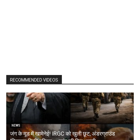
RECOMMENDED VIDEOS
NEWS
जंग के मूड में खामेनेई! IRGC को खुली छूट, अंडरग्राउंड
T