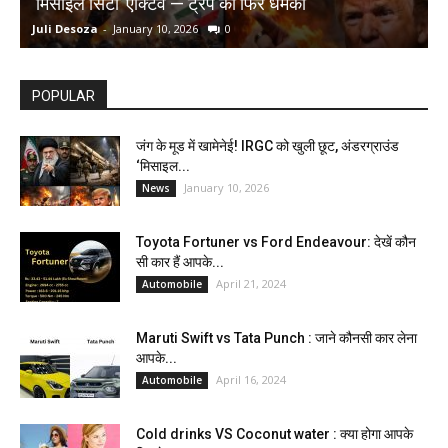
‘मिसाइल सिटी’ एक्टिव — ट्रंप की फिर धमकी
क
Juli Desoza
-
January 10, 2026
0
d
POPULAR
जंग के मूड में खामेनेई! IRGC को खुली छूट, अंडरग्राउंड
‘मिसाइल...
January 10, 2026
News
Toyota Fortuner vs Ford Endeavour: देखें कौन
सी कार हैं आपके...
April 21, 2024
Automobile
Maruti Swift vs Tata Punch : जाने कौनसी कार लेना
आपके...
April 16, 2024
Automobile
Cold drinks VS Coconut water : क्या होगा आपके