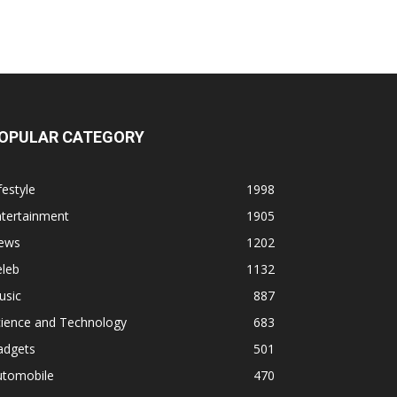
OPULAR CATEGORY
festyle
1998
ntertainment
1905
ews
1202
eleb
1132
usic
887
cience and Technology
683
adgets
501
utomobile
470