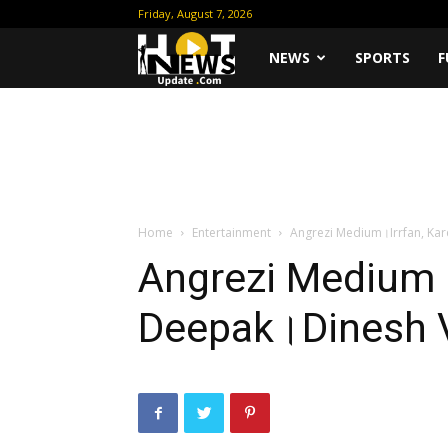
Friday, August 7, 2026
Hot
NEWS
SPORTS
F
News
Update
Home
Entertainment
Angrezi Medium।Irrfan, Ka
Angrezi Medium।
Deepak।Dinesh 