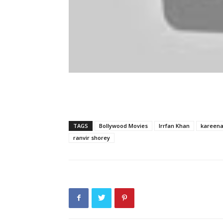
TAGS
Bollywood Movies
Irrfan Khan
kareena
ranvir shorey