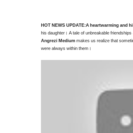
HOT NEWS UPDATE:A heartwarming and hil
his daughter। A tale of unbreakable friendships
Angrezi Medium
makes us realize that sometim
were always within them।