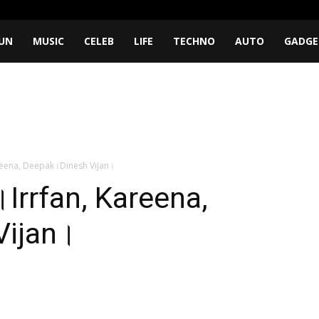
UN
MUSIC
CELEB
LIFE
TECHNO
AUTO
GADGE
reena, Deepak।Dinesh Vijan।
Irrfan, Kareena,
Vijan।