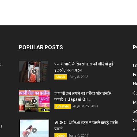
POPULAR POSTS
P
ट,
पंजाबी भाभी के सेक्सी डांस की वीडियो हुई
Li
इंटरनेट पर वायरल
E
May 8, 2018
Music
N
C
जापानी तेल लगाने का तरीका और उसके
फायदे । Japani Oil...
M
August 25, 2019
Lifestyle
S
G
VIDEO: आलिआ भट्ट ने उतारे कपड़े सबके
े
सामने
A
June 4, 2017
Celeb