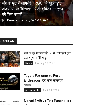
AUTOMOBILE
जंग के मूड में खामेनेई! IRGC को खुली छूट,
अंडरग्राउंड ‘मिसाइल सिटी’ एक्टिव — ट्रंप
Toyota Fortune
की फिर धमकी
देखें कौन सी कार ह
Juli Desoza
-
January 10, 2026
0
dhoni
-
April 21, 202
POPULAR
जंग के मूड में खामेनेई! IRGC को खुली छूट,
अंडरग्राउंड ‘मिसाइल...
January 10, 2026
News
Toyota Fortuner vs Ford
Endeavour: देखें कौन सी कार हैं
आपके...
April 21, 2024
Automobile
Maruti Swift vs Tata Punch : जाने