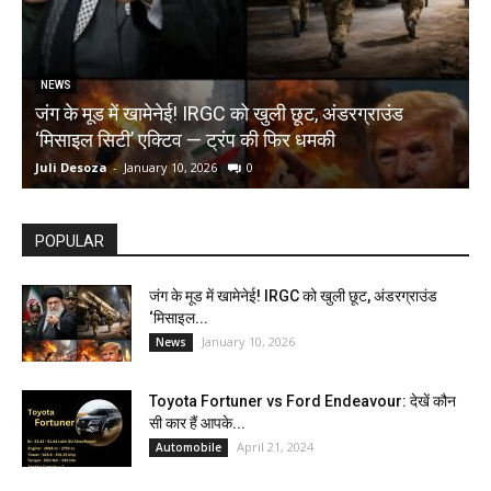
NEWS
जंग के मूड में खामेनेई! IRGC को खुली छूट, अंडरग्राउंड
T
‘मिसाइल सिटी’ एक्टिव — ट्रंप की फिर धमकी
क
Juli Desoza
-
January 10, 2026
0
d
POPULAR
जंग के मूड में खामेनेई! IRGC को खुली छूट, अंडरग्राउंड
‘मिसाइल...
January 10, 2026
News
Toyota Fortuner vs Ford Endeavour: देखें कौन
सी कार हैं आपके...
April 21, 2024
Automobile