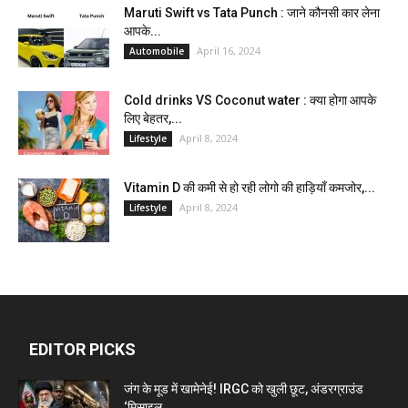
Maruti Swift vs Tata Punch : जाने कौनसी कार लेना
आपके...
April 16, 2024
Automobile
Cold drinks VS Coconut water : क्या होगा आपके
लिए बेहतर,...
April 8, 2024
Lifestyle
Vitamin D की कमी से हो रही लोगो की हाड़ियाँ कमजोर,...
April 8, 2024
Lifestyle
EDITOR PICKS
जंग के मूड में खामेनेई! IRGC को खुली छूट, अंडरग्राउंड
‘मिसाइल...