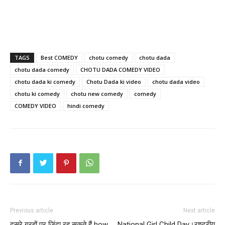
TAGS
Best COMEDY
chotu comedy
chotu dada
chotu dada comedy
CHOTU DADA COMEDY VIDEO
chotu dada ki comedy
Chotu Dada ki video
chotu dada video
chotu ki comedy
chotu new comedy
comedy
COMEDY VIDEO
hindi comedy
Previous article
Next article
दूसरे ग्रहों पर जिंदा रह सकते हैं how
National Girl Child Day।राष्ट्रीय