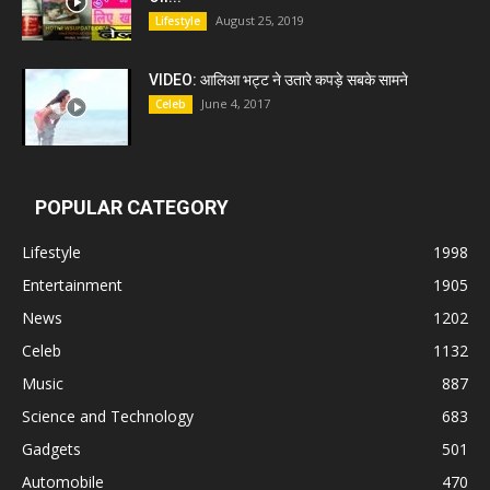
August 25, 2019
Lifestyle
VIDEO: आलिआ भट्ट ने उतारे कपड़े सबके सामने
June 4, 2017
Celeb
POPULAR CATEGORY
Lifestyle
1998
Entertainment
1905
News
1202
Celeb
1132
Music
887
Science and Technology
683
Gadgets
501
Automobile
470