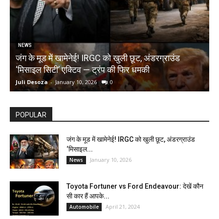
NEWS
जंग के मूड में खामेनेई! IRGC को खुली छूट, अंडरग्राउंड
T
‘मिसाइल सिटी’ एक्टिव — ट्रंप की फिर धमकी
क
Juli Desoza
-
January 10, 2026
0
d
POPULAR
जंग के मूड में खामेनेई! IRGC को खुली छूट, अंडरग्राउंड
‘मिसाइल...
January 10, 2026
News
Toyota Fortuner vs Ford Endeavour: देखें कौन
सी कार हैं आपके...
April 21, 2024
Automobile