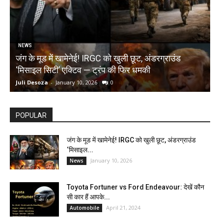
NEWS
जंग के मूड में खामेनेई! IRGC को खुली छूट, अंडरग्राउंड
T
‘मिसाइल सिटी’ एक्टिव — ट्रंप की फिर धमकी
क
Juli Desoza
-
January 10, 2026
0
d
POPULAR
जंग के मूड में खामेनेई! IRGC को खुली छूट, अंडरग्राउंड
‘मिसाइल...
January 10, 2026
News
Toyota Fortuner vs Ford Endeavour: देखें कौन
सी कार हैं आपके...
April 21, 2024
Automobile