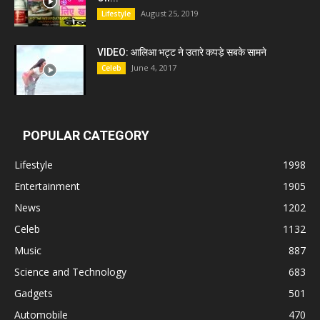
August 25, 2019
Lifestyle
VIDEO: आलिआ भट्ट ने उतारे कपड़े सबके सामने
June 4, 2017
Celeb
POPULAR CATEGORY
Lifestyle
1998
Entertainment
1905
News
1202
Celeb
1132
Music
887
Science and Technology
683
Gadgets
501
Automobile
470