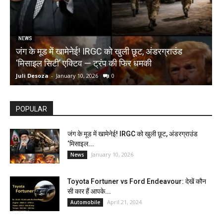
NEWS
जंग के मूड में खामेनेई! IRGC को खुली छूट, अंडरग्राउंड
T
‘मिसाइल सिटी’ एक्टिव — ट्रंप की फिर धमकी
क
Juli Desoza
-
January 10, 2026
0
d
POPULAR
जंग के मूड में खामेनेई! IRGC को खुली छूट, अंडरग्राउंड
‘मिसाइल...
January 10, 2026
News
Toyota Fortuner vs Ford Endeavour: देखें कौन
सी कार हैं आपके...
April 21, 2024
Automobile