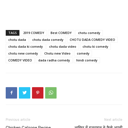
TAGS
2019 COMEDY
Best COMEDY
chotu comedy
chotu dada
chotu dada comedy
CHOTU DADA COMEDY VIDEO
chotu dada ki comedy
chotu dada video
chotu ki comedy
chotu new comedy
Chotu new Video
comedy
COMEDY VIDEO
dada radha comedy
hindi comedy
Previous article
Next article
Chicken Calzone Recipe
आखिर में इजराइल ने कैसे अपनी