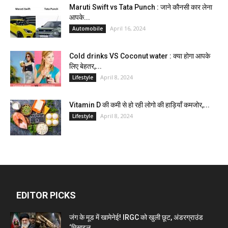
Maruti Swift vs Tata Punch : जाने कौनसी कार लेना
आपके...
April 16, 2024
Automobile
Cold drinks VS Coconut water : क्या होगा आपके
लिए बेहतर,...
April 8, 2024
Lifestyle
Vitamin D की कमी से हो रही लोगो की हाड़ियाँ कमजोर,...
April 8, 2024
Lifestyle
EDITOR PICKS
जंग के मूड में खामेनेई! IRGC को खुली छूट, अंडरग्राउंड
‘मिसाइल...