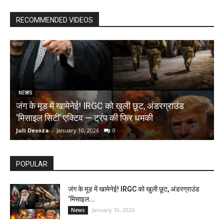
RECOMMENDED VIDEOS
NEWS
जंग के मूड में खामेनेई! IRGC को खुली छूट, अंडरग्राउंड
T
‘मिसाइल सिटी’ एक्टिव — ट्रंप की फिर धमकी
क
Juli Desoza
-
January 10, 2026
0
d
POPULAR
जंग के मूड में खामेनेई! IRGC को खुली छूट, अंडरग्राउंड
‘मिसाइल...
January 10, 2026
News