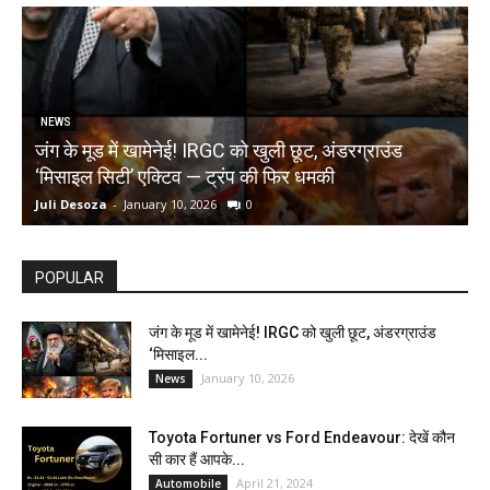
NEWS
जंग के मूड में खामेनेई! IRGC को खुली छूट, अंडरग्राउंड
T
‘मिसाइल सिटी’ एक्टिव — ट्रंप की फिर धमकी
क
Juli Desoza
-
January 10, 2026
0
d
POPULAR
जंग के मूड में खामेनेई! IRGC को खुली छूट, अंडरग्राउंड
‘मिसाइल...
January 10, 2026
News
Toyota Fortuner vs Ford Endeavour: देखें कौन
सी कार हैं आपके...
April 21, 2024
Automobile