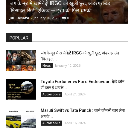
जंग के मूड में खामेनेई! IRGC को खुली छूट, अंडरग्राउंड
T
‘मिसाइल सिटी’ एक्टिव — ट्रंप की फिर धमकी
क
Juli Desoza
-
January 10, 2026
0
d
POPULAR
जंग के मूड में खामेनेई! IRGC को खुली छूट, अंडरग्राउंड
‘मिसाइल...
January 10, 2026
News
Toyota Fortuner vs Ford Endeavour: देखें कौन
सी कार हैं आपके...
April 21, 2024
Automobile
Maruti Swift vs Tata Punch : जाने कौनसी कार लेना
आपके...
April 16, 2024
Automobile