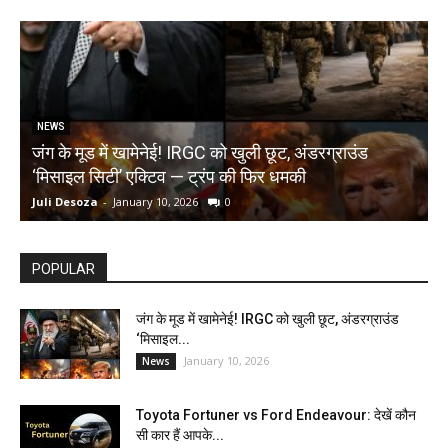
NEWS
जंग के मूड में खामेनेई! IRGC को खुली छूट, अंडरग्राउंड
T
‘मिसाइल सिटी’ एक्टिव — ट्रंप की फिर धमकी
क
Juli Desoza
-
January 10, 2026
0
d
POPULAR
जंग के मूड में खामेनेई! IRGC को खुली छूट, अंडरग्राउंड
‘मिसाइल...
January 10, 2026
News
Toyota Fortuner vs Ford Endeavour: देखें कौन
सी कार हैं आपके...