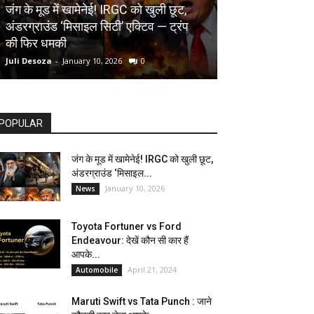
AUTOMOBILE
जंग के मूड में खामेनेई! IRGC को खुली छूट,
अंडरग्राउंड ‘मिसाइल सिटी’ एक्टिव — ट्रंप
Toyota Fortune
की फिर धमकी
देखें कौन सी कार ह
Juli Desoza
-
January 10, 2026
0
dhoni
-
April 21, 202
POPULAR
जंग के मूड में खामेनेई! IRGC को खुली छूट,
अंडरग्राउंड ‘मिसाइल...
January 10, 2026
News
Toyota Fortuner vs Ford
Endeavour: देखें कौन सी कार हैं
आपके...
April 21, 2024
Automobile
Maruti Swift vs Tata Punch : जाने