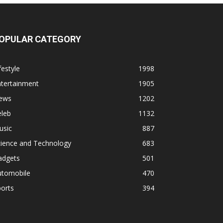
OPULAR CATEGORY
festyle
1998
ntertainment
1905
ews
1202
eleb
1132
usic
887
cience and Technology
683
adgets
501
utomobile
470
orts
394