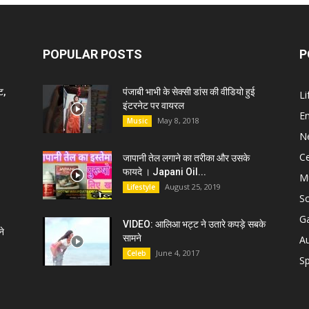
POPULAR POSTS
P
ट,
पंजाबी भाभी के सेक्सी डांस की वीडियो हुई
Li
इंटरनेट पर वायरल
E
May 8, 2018
Music
N
C
जापानी तेल लगाने का तरीका और उसके
फायदे । Japani Oil...
M
August 25, 2019
Lifestyle
S
G
VIDEO: आलिआ भट्ट ने उतारे कपड़े सबके
े
सामने
A
June 4, 2017
Celeb
Sp