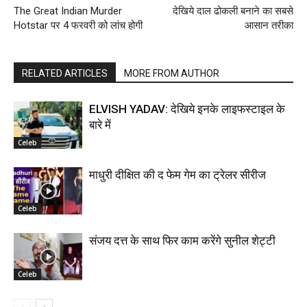
The Great Indian Murder
देखिये दाल ढोकली बनाने का सबसे
Hotstar पर 4 फरवरी को लांच होगी
आसान तरीका
RELATED ARTICLES
MORE FROM AUTHOR
ELVISH YADAV: देखिये इनके लाइफस्टाइल के
बारे में
Celeb
माधुरी दीक्षित की द फेम गेम का ट्रेलर सीरीज
Celeb
संजय दत्त के साथ फिर काम करेंगे सुनील शेट्टी
Celeb