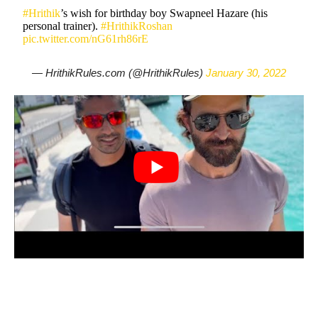
#Hrithik
’s wish for birthday boy Swapneel Hazare (his
personal trainer).
#HrithikRoshan
pic.twitter.com/nG61rh86rE
— HrithikRules.com (@HrithikRules)
January 30, 2022