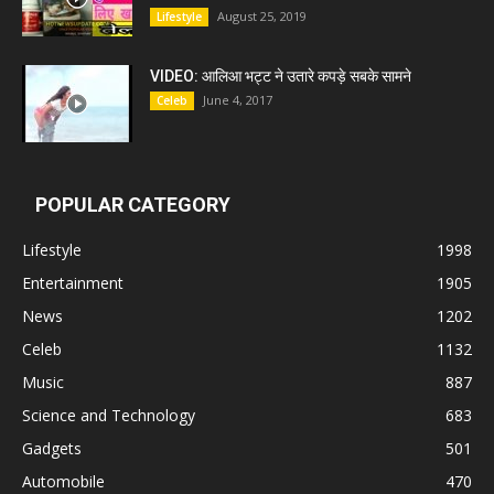
August 25, 2019
Lifestyle
VIDEO: आलिआ भट्ट ने उतारे कपड़े सबके सामने
June 4, 2017
Celeb
POPULAR CATEGORY
Lifestyle
1998
Entertainment
1905
News
1202
Celeb
1132
Music
887
Science and Technology
683
Gadgets
501
Automobile
470