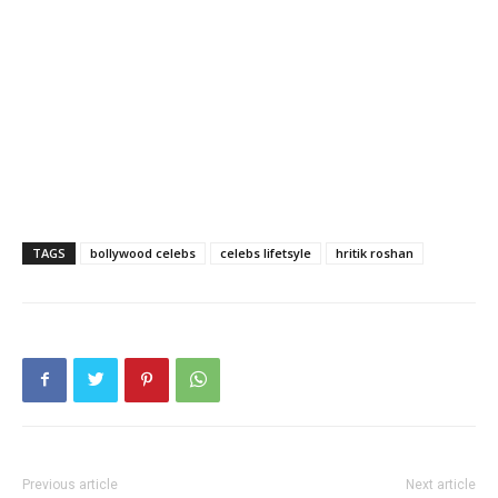
TAGS
bollywood celebs
celebs lifetsyle
hritik roshan
Previous article
Next article