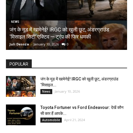
NEWS
जंग के मूड में खामेनेई! IRGC को खुली छूट, अंडरग्राउंड
T
‘मिसाइल सिटी’ एक्टिव — ट्रंप की फिर धमकी
क
Juli Desoza
-
January 10, 2026
0
d
POPULAR
जंग के मूड में खामेनेई! IRGC को खुली छूट, अंडरग्राउंड
‘मिसाइल...
January 10, 2026
News
Toyota Fortuner vs Ford Endeavour: देखें कौन
सी कार हैं आपके...
April 21, 2024
Automobile