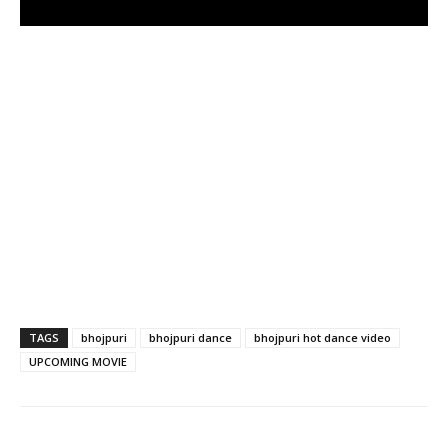
TAGS
bhojpuri
bhojpuri dance
bhojpuri hot dance video
UPCOMING MOVIE