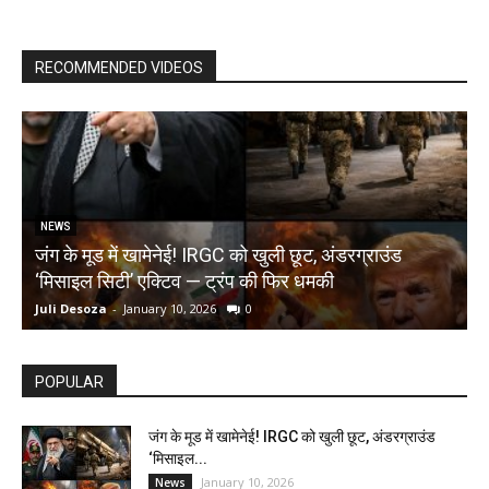
RECOMMENDED VIDEOS
NEWS
जंग के मूड में खामेनेई! IRGC को खुली छूट, अंडरग्राउंड
T
‘मिसाइल सिटी’ एक्टिव — ट्रंप की फिर धमकी
क
Juli Desoza
-
January 10, 2026
0
d
POPULAR
जंग के मूड में खामेनेई! IRGC को खुली छूट, अंडरग्राउंड
‘मिसाइल...
January 10, 2026
News