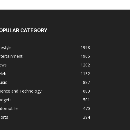
OPULAR CATEGORY
festyle
1998
ntertainment
1905
ews
1202
eleb
1132
usic
887
cience and Technology
683
adgets
501
utomobile
470
orts
394