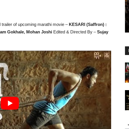
l
trailer of upcoming marathi movie –
KESARI (Saffron)
।
kram Gokhale, Mohan Joshi
Edited & Directed By –
Sujay