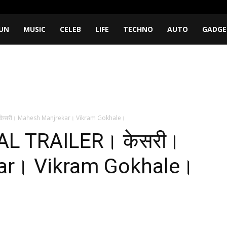
UN
MUSIC
CELEB
LIFE
TECHNO
AUTO
GADGE
 केसरी। Mahesh Manjrekar। Vikram Gokhale।
AL TRAILER। केसरी।
ar। Vikram Gokhale।