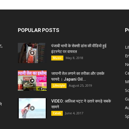
POPULAR POSTS
P
ट,
पंजाबी भाभी के सेक्सी डांस की वीडियो हुई
Li
इंटरनेट पर वायरल
E
May 8, 2018
Music
N
C
जापानी तेल लगाने का तरीका और उसके
फायदे । Japani Oil...
M
August 25, 2019
Lifestyle
S
G
VIDEO: आलिआ भट्ट ने उतारे कपड़े सबके
े
सामने
A
June 4, 2017
Celeb
Sp