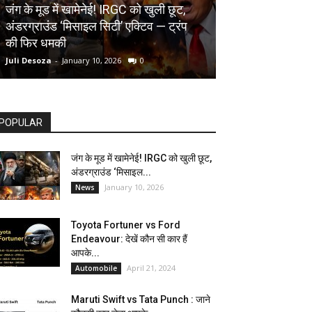
AUTOMOBILE
जंग के मूड में खामेनेई! IRGC को खुली छूट,
अंडरग्राउंड ‘मिसाइल सिटी’ एक्टिव — ट्रंप
Toyota Fortune
की फिर धमकी
देखें कौन सी कार ह
Juli Desoza
-
January 10, 2026
0
dhoni
-
April 21, 202
POPULAR
जंग के मूड में खामेनेई! IRGC को खुली छूट,
अंडरग्राउंड ‘मिसाइल...
January 10, 2026
News
Toyota Fortuner vs Ford
Endeavour: देखें कौन सी कार हैं
आपके...
April 21, 2024
Automobile
Maruti Swift vs Tata Punch : जाने