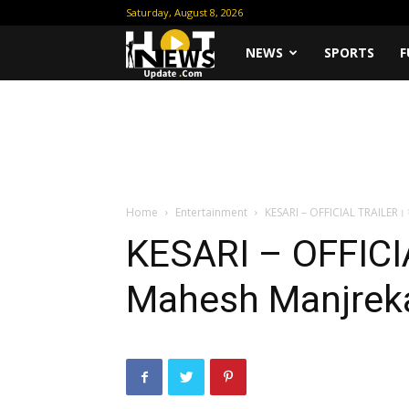
Saturday, August 8, 2026
Hot
NEWS
SPORTS
F
News
Update
Home
Entertainment
KESARI – OFFICIAL TRAILER।
KESARI – OFFICI
Mahesh Manjrek