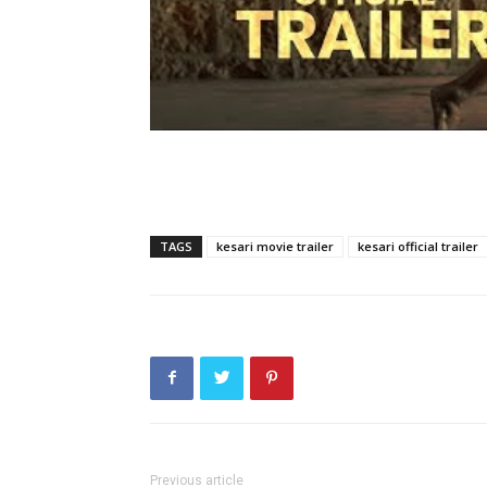
TAGS
kesari movie trailer
kesari official trailer
Previous article