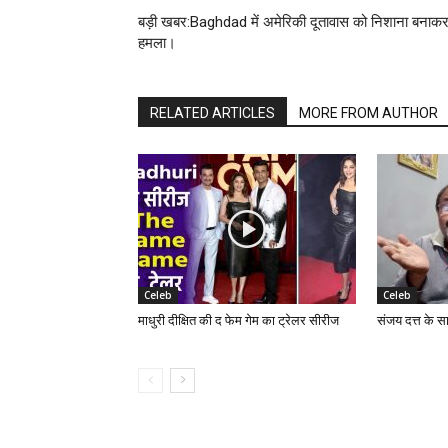
बड़ी खबर:Baghdad में अमेरिकी दूतावास को निशाना बनाक
हमला।
RELATED ARTICLES
MORE FROM AUTHOR
Celeb
Celeb
माधुरी दीक्षित की द फेम गेम का ट्रेलर सीरीज
संजय दत्त के स