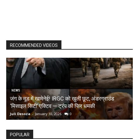
RECOMMENDED VIDEOS
NEWS
जंग के मूड में खामेनेई! IRGC को खुली छूट, अंडरग्राउंड
T
‘मिसाइल सिटी’ एक्टिव — ट्रंप की फिर धमकी
क
Juli Desoza
-
January 10, 2026
0
d
POPULAR