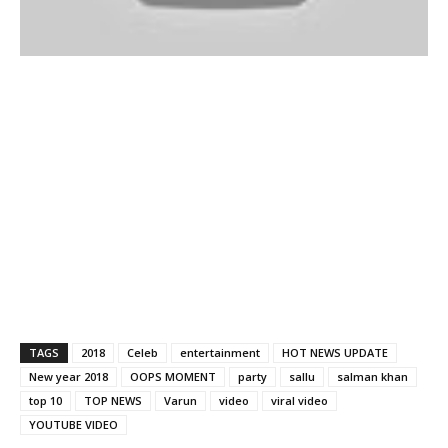
TAGS
2018
Celeb
entertainment
HOT NEWS UPDATE
New year 2018
OOPS MOMENT
party
sallu
salman khan
top 10
TOP NEWS
Varun
video
viral video
YOUTUBE VIDEO