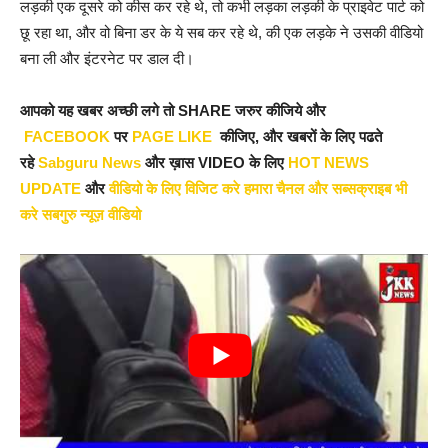
लड़की एक दूसरे को कीस कर रहे थे, तो कभी लड़का लड़की के प्राइवेट पार्ट को
छू रहा था, और वो बिना डर के ये सब कर रहे थे, की एक लड़के ने उसकी वीडियो
बना ली और इंटरनेट पर डाल दी।
आपको यह खबर अच्छी लगे तो SHARE जरुर कीजिये और
FACEBOOK
पर
PAGE LIKE
कीजिए, और खबरों के लिए पढते
रहे
Sabguru News
और ख़ास VIDEO के लिए
HOT NEWS
UPDATE
और
वीडियो के लिए विजिट करे हमारा चैनल और सब्सक्राइब भी
करे सबगुरु न्यूज़ वीडियो