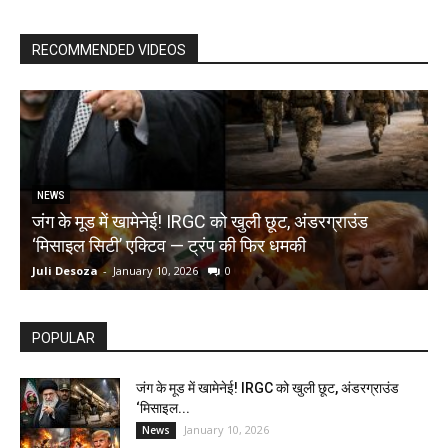
RECOMMENDED VIDEOS
NEWS
जंग के मूड में खामेनेई! IRGC को खुली छूट, अंडरग्राउंड
T
‘मिसाइल सिटी’ एक्टिव — ट्रंप की फिर धमकी
क
Juli Desoza
-
January 10, 2026
0
d
POPULAR
जंग के मूड में खामेनेई! IRGC को खुली छूट, अंडरग्राउंड
‘मिसाइल...
January 10, 2026
News