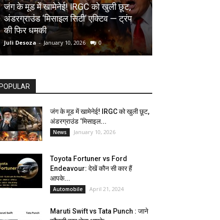
AUTOMOBILE
जंग के मूड में खामेनेई! IRGC को खुली छूट,
अंडरग्राउंड ‘मिसाइल सिटी’ एक्टिव — ट्रंप
Toyota Fortune
की फिर धमकी
देखें कौन सी कार ह
Juli Desoza
-
January 10, 2026
0
dhoni
-
April 21, 202
POPULAR
जंग के मूड में खामेनेई! IRGC को खुली छूट,
अंडरग्राउंड ‘मिसाइल...
January 10, 2026
News
Toyota Fortuner vs Ford
Endeavour: देखें कौन सी कार हैं
आपके...
April 21, 2024
Automobile
Maruti Swift vs Tata Punch : जाने