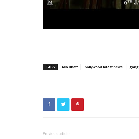
TAGS
Alia Bhatt
bollywood latest news
gangu
Previous article