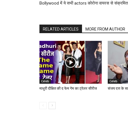
Bollywood में ये सभी actors कोरोना वायरस से संक्रमित 
RELATED ARTICLES
MORE FROM AUTHOR
Celeb
Celeb
माधुरी दीक्षित की द फेम गेम का ट्रेलर सीरीज
संजय दत्त के स