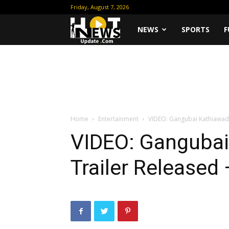
Friday, August 7, 2026
Hot
NEWS
SPORTS
F
News
Update
Home
Entertainment
VIDEO: Gangubai Kathiawadi
VIDEO: Gangubai 
Trailer Release