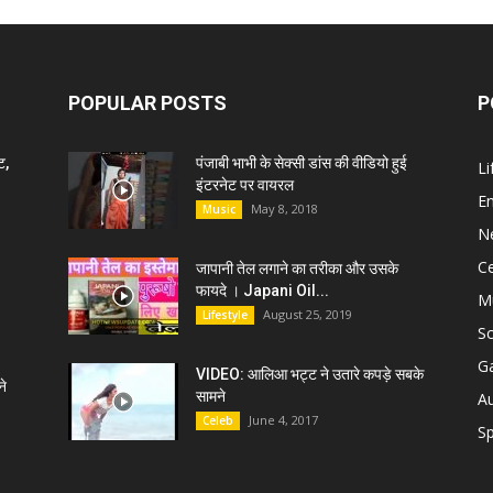
POPULAR POSTS
P
ट,
पंजाबी भाभी के सेक्सी डांस की वीडियो हुई
Li
इंटरनेट पर वायरल
E
May 8, 2018
Music
N
C
जापानी तेल लगाने का तरीका और उसके
फायदे । Japani Oil...
M
August 25, 2019
Lifestyle
S
G
VIDEO: आलिआ भट्ट ने उतारे कपड़े सबके
े
सामने
A
June 4, 2017
Celeb
Sp