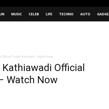
UN
MUSIC
CELEB
LIFE
TECHNO
AUTO
GADGE
 Official Trailer Released – Watch Now
Kathiawadi Official
d – Watch Now