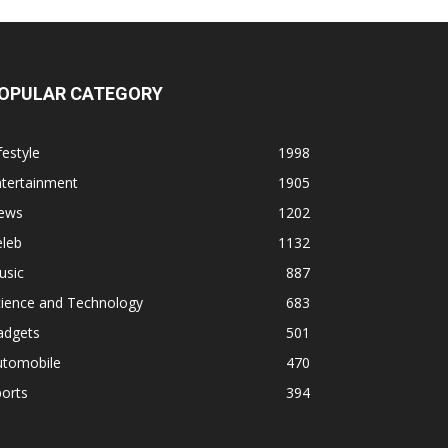
OPULAR CATEGORY
festyle
1998
ntertainment
1905
ews
1202
eleb
1132
usic
887
cience and Technology
683
adgets
501
utomobile
470
orts
394