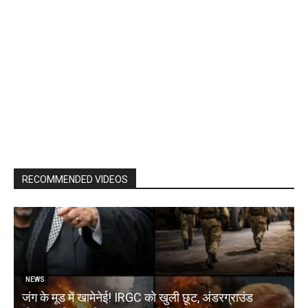
RECOMMENDED VIDEOS
NEWS
जंग के मूड में खामेनेई! IRGC को खुली छूट, अंडरग्राउंड
T