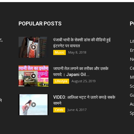
POPULAR POSTS
P
ट,
पंजाबी भाभी के सेक्सी डांस की वीडियो हुई
Li
इंटरनेट पर वायरल
E
May 8, 2018
Music
N
C
जापानी तेल लगाने का तरीका और उसके
फायदे । Japani Oil...
M
August 25, 2019
Lifestyle
S
G
VIDEO: आलिआ भट्ट ने उतारे कपड़े सबके
े
सामने
A
June 4, 2017
Celeb
Sp