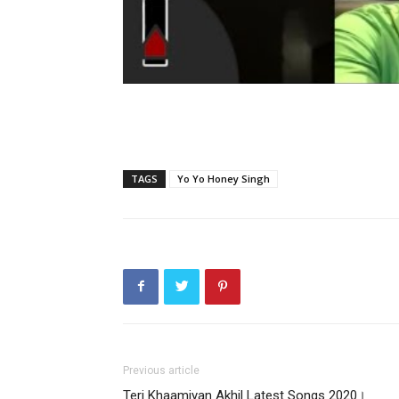
TAGS
Yo Yo Honey Singh
Previous article
Teri Khaamiyan Akhil Latest Songs 2020।