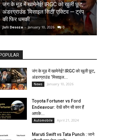
AUTOMOBILE
जंग के मूड में खामेनेई! IRGC को खुली छूट,
अंडरग्राउंड ‘मिसाइल सिटी’ एक्टिव — ट्रंप
Toyota Fortune
की फिर धमकी
देखें कौन सी कार ह
Juli Desoza
-
January 10, 2026
0
dhoni
-
April 21, 202
POPULAR
जंग के मूड में खामेनेई! IRGC को खुली छूट,
अंडरग्राउंड ‘मिसाइल...
January 10, 2026
News
Toyota Fortuner vs Ford
Endeavour: देखें कौन सी कार हैं
आपके...
April 21, 2024
Automobile
Maruti Swift vs Tata Punch : जाने