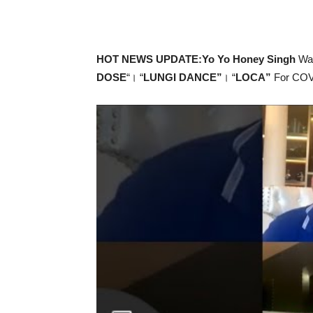
HOT NEWS UPDATE:Yo Yo Honey Singh
Was
DOSE
“। “
LUNGI DANCE”
। “
LOCA”
For COVI