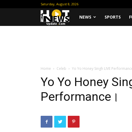
Saturday, August 8, 2026
Hot
NEWS
SPORTS
F
News
Update
Home
Celeb
Yo Yo Honey Singh LIVE Performanc
Yo Yo Honey Sin
Performance।