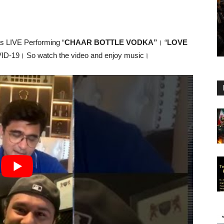
 LIVE Performing “
CHAAR BOTTLE VODKA”
। “
LOVE
D-19। So watch the video and enjoy music।