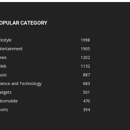
OPULAR CATEGORY
festyle
1998
ntertainment
1905
ews
1202
eleb
1132
usic
887
cience and Technology
683
adgets
501
utomobile
470
orts
394