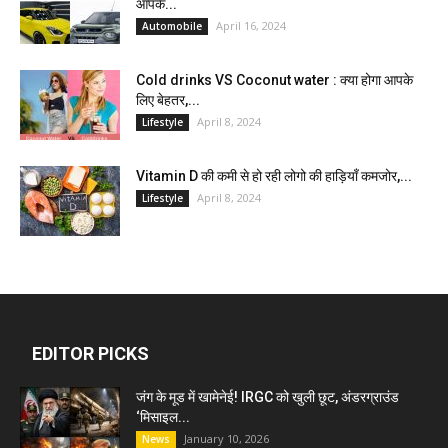
आपके...
April 16, 2024
Automobile
Cold drinks VS Coconut water : क्या होगा आपके
लिए बेहतर,...
April 8, 2024
Lifestyle
Vitamin D की कमी से हो रही लोगो की हाड़ियाँ कमजोर,...
April 8, 2024
Lifestyle
EDITOR PICKS
जंग के मूड में खामेनेई! IRGC को खुली छूट, अंडरग्राउंड
‘मिसाइल...
January 10, 2026
News