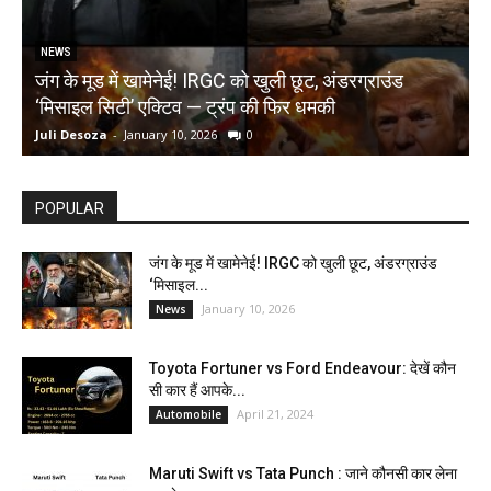
NEWS
जंग के मूड में खामेनेई! IRGC को खुली छूट, अंडरग्राउंड
T
‘मिसाइल सिटी’ एक्टिव — ट्रंप की फिर धमकी
क
Juli Desoza
-
January 10, 2026
0
d
POPULAR
जंग के मूड में खामेनेई! IRGC को खुली छूट, अंडरग्राउंड
‘मिसाइल...
January 10, 2026
News
Toyota Fortuner vs Ford Endeavour: देखें कौन
सी कार हैं आपके...
April 21, 2024
Automobile
Maruti Swift vs Tata Punch : जाने कौनसी कार लेना