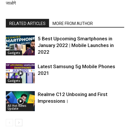
जाओगे
RELATED ARTICLES
MORE FROM AUTHOR
5 Best Upcoming Smartphones in
January 2022 | Mobile Launches in
2022
Gadgets
Latest Samsung 5g Mobile Phones
2021
Gadgets
Realme C12 Unboxing and First
Impressions।
All Hot News
Update