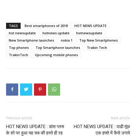
TAGS
Best smartphones of 2018
HOT NEWS UPDATE
hot newsupdate
hotnews update
hotnewsupdate
New Smartphone launches
nokia 1
Top New Smartphones
Top phones
Top Smartphone launches
Trakin Tech
TrakinTech
Upcoming mobile phones
Previous article
Next article
HOT NEWS UPDATE : डांस प्लस
HOT NEWS UPDATE : दाढी मूंछ
के शो पर हुआ यह सब की हस्ते ही रह
एक हफ्ते में कैसे उगाये