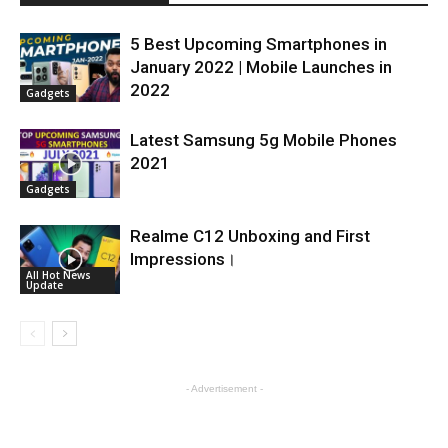
5 Best Upcoming Smartphones in
January 2022 | Mobile Launches in
2022
Gadgets
Latest Samsung 5g Mobile Phones
2021
Gadgets
Realme C12 Unboxing and First
Impressions।
All Hot News
Update
- Advertisement -