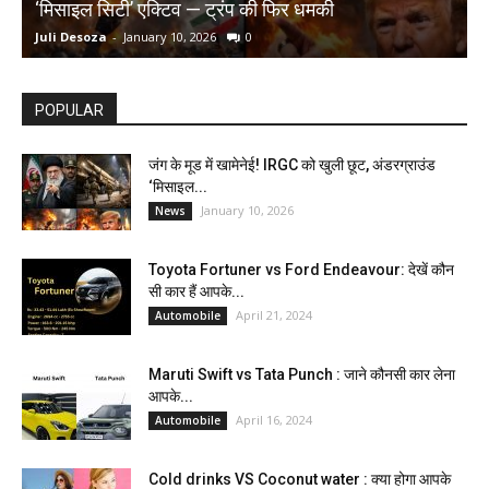
‘मिसाइल सिटी’ एक्टिव — ट्रंप की फिर धमकी
क
Juli Desoza
-
January 10, 2026
0
d
POPULAR
जंग के मूड में खामेनेई! IRGC को खुली छूट, अंडरग्राउंड
‘मिसाइल...
January 10, 2026
News
Toyota Fortuner vs Ford Endeavour: देखें कौन
सी कार हैं आपके...
April 21, 2024
Automobile
Maruti Swift vs Tata Punch : जाने कौनसी कार लेना
आपके...
April 16, 2024
Automobile
Cold drinks VS Coconut water : क्या होगा आपके