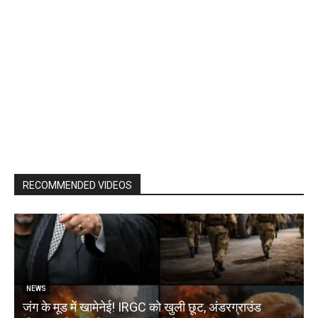
RECOMMENDED VIDEOS
NEWS
जंग के मूड में खामेनेई! IRGC को खुली छूट, अंडरग्राउंड
T