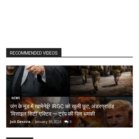
RECOMMENDED VIDEOS
NEWS
जंग के मूड में खामेनेई! IRGC को खुली छूट, अंडरग्राउंड
T
‘मिसाइल सिटी’ एक्टिव — ट्रंप की फिर धमकी
क
Juli Desoza
-
January 10, 2026
0
d