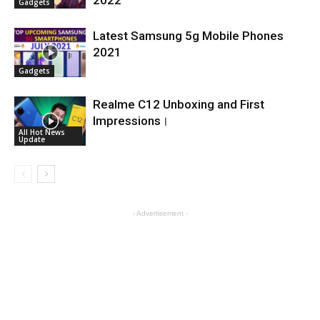
Gadgets
Latest Samsung 5g Mobile Phones
2021
Gadgets
Realme C12 Unboxing and First
Impressions।
All Hot News
Update
- Advertisement -