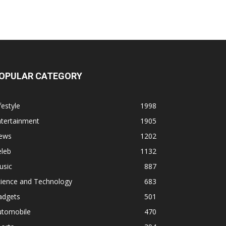
OPULAR CATEGORY
festyle
1998
ntertainment
1905
ews
1202
eleb
1132
usic
887
cience and Technology
683
adgets
501
utomobile
470