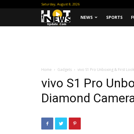
Saturday, August 8, 2026
Hot
NEWS
SPORTS
F
News
Update
Home
Gadgets
vivo S1 Pro Unboxing & First Lo
vivo S1 Pro Unbo
Diamond Camera