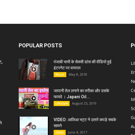
POPULAR POSTS
P
ट,
पंजाबी भाभी के सेक्सी डांस की वीडियो हुई
Li
इंटरनेट पर वायरल
E
May 8, 2018
Music
N
C
जापानी तेल लगाने का तरीका और उसके
फायदे । Japani Oil...
M
August 25, 2019
Lifestyle
S
G
VIDEO: आलिआ भट्ट ने उतारे कपड़े सबके
े
सामने
A
June 4, 2017
Celeb