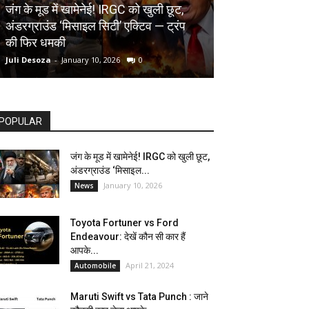
AUTOMOBILE
जंग के मूड में खामेनेई! IRGC को खुली छूट,
अंडरग्राउंड ‘मिसाइल सिटी’ एक्टिव — ट्रंप
Toyota Fortune
की फिर धमकी
देखें कौन सी कार ह
Juli Desoza
-
January 10, 2026
0
dhoni
-
April 21, 202
POPULAR
जंग के मूड में खामेनेई! IRGC को खुली छूट,
अंडरग्राउंड ‘मिसाइल...
January 10, 2026
News
Toyota Fortuner vs Ford
Endeavour: देखें कौन सी कार हैं
आपके...
April 21, 2024
Automobile
Maruti Swift vs Tata Punch : जाने