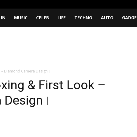
UN
MUSIC
CELEB
LIFE
TECHNO
AUTO
GADGE
ok – Diamond Camera Design।
xing & First Look –
 Design।