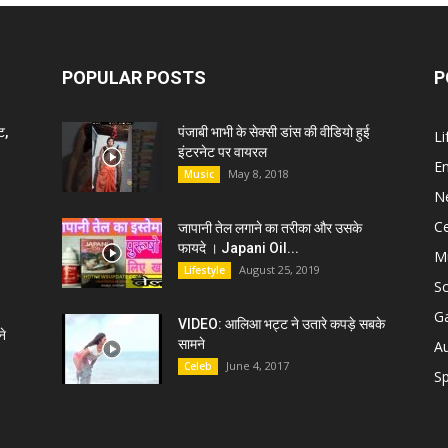
POPULAR POSTS
P
ट,
पंजाबी भाभी के सेक्सी डांस की वीडियो हुई
Li
इंटरनेट पर वायरल
E
May 8, 2018
Music
N
C
जापानी तेल लगाने का तरीका और उसके
फायदे । Japani Oil...
M
August 25, 2019
Lifestyle
S
G
VIDEO: आलिआ भट्ट ने उतारे कपड़े सबके
े
सामने
A
June 4, 2017
Celeb
Sp