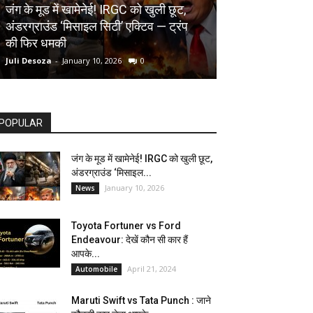
AUTOMOBILE
जंग के मूड में खामेनेई! IRGC को खुली छूट,
अंडरग्राउंड ‘मिसाइल सिटी’ एक्टिव — ट्रंप
Toyota Fortune
की फिर धमकी
देखें कौन सी कार ह
Juli Desoza
-
January 10, 2026
0
dhoni
-
April 21, 202
POPULAR
जंग के मूड में खामेनेई! IRGC को खुली छूट,
अंडरग्राउंड ‘मिसाइल...
January 10, 2026
News
Toyota Fortuner vs Ford
Endeavour: देखें कौन सी कार हैं
आपके...
April 21, 2024
Automobile
Maruti Swift vs Tata Punch : जाने