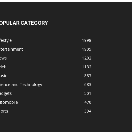
OPULAR CATEGORY
festyle
1998
ntertainment
1905
ews
1202
eleb
1132
usic
887
cience and Technology
683
adgets
501
utomobile
470
orts
394