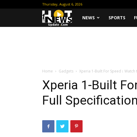
Thursday, August 6, 2026
Hot
NEWS
SPORTS
F
News
Update
Home
Gadgets
Xperia 1-Built For Speed। Watch t
Xperia 1-Built F
Full Specificatio