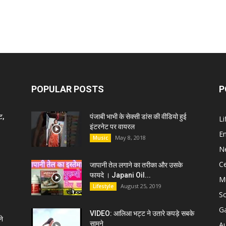
POPULAR POSTS
P
ट,
पंजाबी भाभी के सेक्सी डांस की वीडियो हुई
Li
इंटरनेट पर वायरल
E
May 8, 2018
Music
N
C
जापानी तेल लगाने का तरीका और उसके
फायदे । Japani Oil...
M
August 25, 2019
Lifestyle
S
G
VIDEO: आलिआ भट्ट ने उतारे कपड़े सबके
े
सामने
A