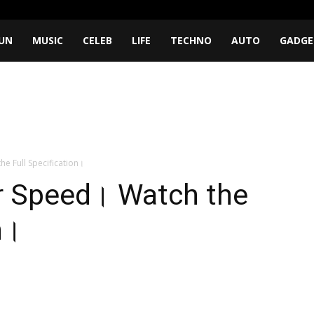
UN
MUSIC
CELEB
LIFE
TECHNO
AUTO
GADGE
he Full Specification।
or Speed। Watch the
n।