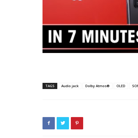
TAGS
Audio jack
Dolby Atmos®
OLED
SO