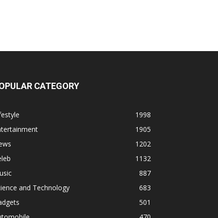
OPULAR CATEGORY
festyle
1998
ntertainment
1905
ews
1202
eleb
1132
usic
887
cience and Technology
683
adgets
501
utomobile
470