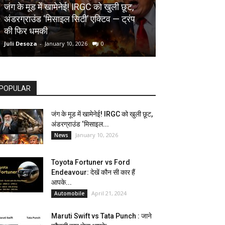
AUTOMOBILE
जंग के मूड में खामेनेई! IRGC को खुली छूट,
अंडरग्राउंड ‘मिसाइल सिटी’ एक्टिव — ट्रंप
Toyota Fortune
की फिर धमकी
देखें कौन सी कार ह
Juli Desoza
-
January 10, 2026
0
dhoni
-
April 21, 202
POPULAR
जंग के मूड में खामेनेई! IRGC को खुली छूट,
अंडरग्राउंड ‘मिसाइल...
January 10, 2026
News
Toyota Fortuner vs Ford
Endeavour: देखें कौन सी कार हैं
आपके...
April 21, 2024
Automobile
Maruti Swift vs Tata Punch : जाने