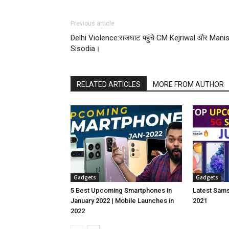
Previous article
Delhi Violence:राजघाट पहुंचे CM Kejriwal और Mani
Sisodia।
RELATED ARTICLES
MORE FROM AUTHOR
Gadgets
Gadgets
5 Best Upcoming Smartphones in
Latest Sam
January 2022 | Mobile Launches in
2021
2022