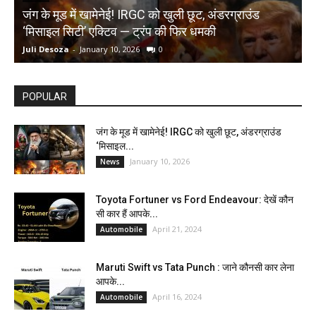
जंग के मूड में खामेनेई! IRGC को खुली छूट, अंडरग्राउंड
T
‘मिसाइल सिटी’ एक्टिव — ट्रंप की फिर धमकी
क
Juli Desoza
-
January 10, 2026
0
d
POPULAR
जंग के मूड में खामेनेई! IRGC को खुली छूट, अंडरग्राउंड
‘मिसाइल...
January 10, 2026
News
Toyota Fortuner vs Ford Endeavour: देखें कौन
सी कार हैं आपके...
April 21, 2024
Automobile
Maruti Swift vs Tata Punch : जाने कौनसी कार लेना
आपके...
April 16, 2024
Automobile