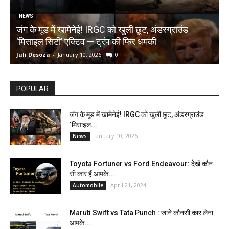
NEWS
जंग के मूड में खामेनेई! IRGC को खुली छूट, अंडरग्राउंड
T
‘मिसाइल सिटी’ एक्टिव — ट्रंप की फिर धमकी
क
Juli Desoza
-
January 10, 2026
0
d
POPULAR
जंग के मूड में खामेनेई! IRGC को खुली छूट, अंडरग्राउंड
‘मिसाइल...
January 10, 2026
News
Toyota Fortuner vs Ford Endeavour: देखें कौन
सी कार हैं आपके...
April 21, 2024
Automobile
Maruti Swift vs Tata Punch : जाने कौनसी कार लेना
आपके...