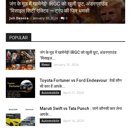
जंग के मूड में खामेनेई! IRGC को खुली छूट, अंडरग्राउंड
T
‘मिसाइल सिटी’ एक्टिव — ट्रंप की फिर धमकी
क
Juli Desoza
-
January 10, 2026
0
d
POPULAR
जंग के मूड में खामेनेई! IRGC को खुली छूट, अंडरग्राउंड
‘मिसाइल...
January 10, 2026
News
Toyota Fortuner vs Ford Endeavour: देखें कौन
सी कार हैं आपके...
April 21, 2024
Automobile
Maruti Swift vs Tata Punch : जाने कौनसी कार लेना
आपके...
April 16, 2024
Automobile