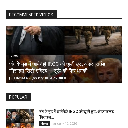
RECOMMENDED VIDEOS
NEWS
जंग के मूड में खामेनेई! IRGC को खुली छूट, अंडरग्राउंड
T
‘मिसाइल सिटी’ एक्टिव — ट्रंप की फिर धमकी
क
Juli Desoza
-
January 10, 2026
0
d
POPULAR
जंग के मूड में खामेनेई! IRGC को खुली छूट, अंडरग्राउंड
‘मिसाइल...
January 10, 2026
News