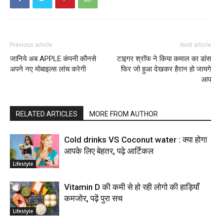
Previous article
Next article
जानिये अब APPLE कंपनी कौनसे
टाइगर श्रॉफ ने किया कमाल का डांस
अपने नए मोबाइल्स लांच करेगी
फिर जो हुआ देखकर हैरान हो जायगे
आप
RELATED ARTICLES
MORE FROM AUTHOR
Cold drinks VS Coconut water : क्या होगा
आपके लिए बेहतर, पढ़े आर्टिकल
Lifestyle
Vitamin D की कमी से हो रही लोगो की हाड़ियाँ
कमजोर, पढ़ें पुरा सच
Lifestyle