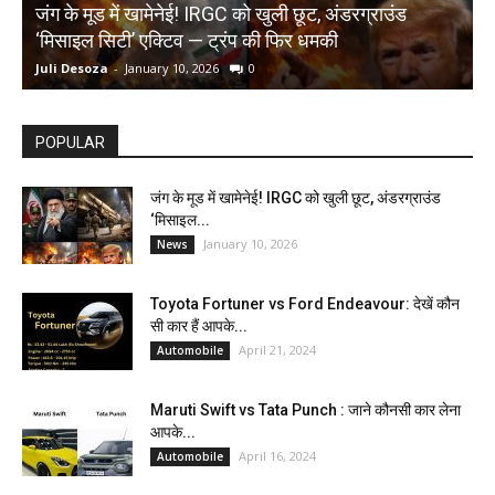
जंग के मूड में खामेनेई! IRGC को खुली छूट, अंडरग्राउंड
T
‘मिसाइल सिटी’ एक्टिव — ट्रंप की फिर धमकी
क
Juli Desoza
-
January 10, 2026
0
d
POPULAR
जंग के मूड में खामेनेई! IRGC को खुली छूट, अंडरग्राउंड
‘मिसाइल...
January 10, 2026
News
Toyota Fortuner vs Ford Endeavour: देखें कौन
सी कार हैं आपके...
April 21, 2024
Automobile
Maruti Swift vs Tata Punch : जाने कौनसी कार लेना
आपके...
April 16, 2024
Automobile