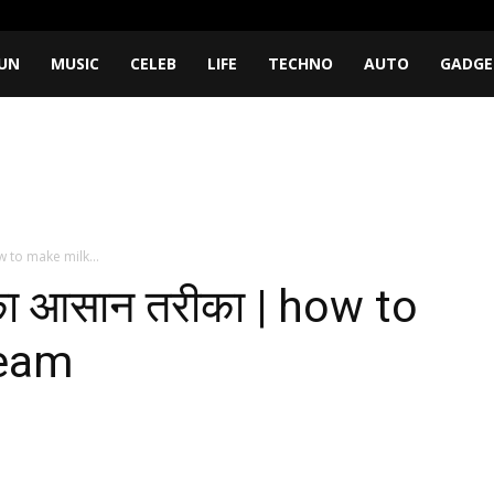
UN
MUSIC
CELEB
LIFE
TECHNO
AUTO
GADGE
ow to make milk...
े का आसान तरीका | how to
ream