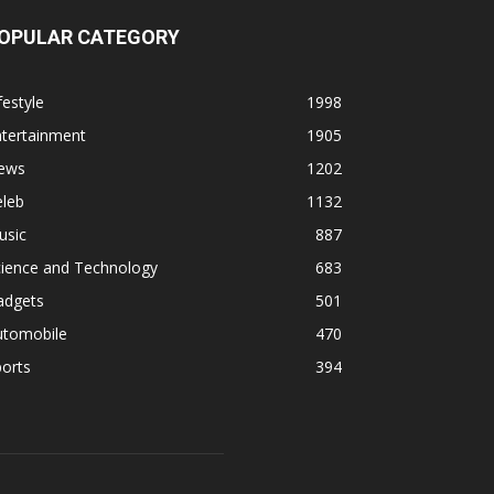
OPULAR CATEGORY
festyle
1998
ntertainment
1905
ews
1202
eleb
1132
usic
887
cience and Technology
683
adgets
501
utomobile
470
orts
394