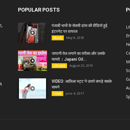
POPULAR POSTS
P
ट,
पंजाबी भाभी के सेक्सी डांस की वीडियो हुई
Li
इंटरनेट पर वायरल
E
May 8, 2018
Music
N
C
जापानी तेल लगाने का तरीका और उसके
फायदे । Japani Oil...
M
August 25, 2019
Lifestyle
S
G
VIDEO: आलिआ भट्ट ने उतारे कपड़े सबके
े
सामने
A
June 4, 2017
Celeb
Sp