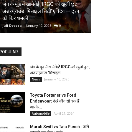
AUTOMOBILE
जंग के मूड में खामेनेई! IRGC को खुली छूट,
अंडरग्राउंड ‘मिसाइल सिटी’ एक्टिव — ट्रंप
Toyota Fortune
की फिर धमकी
देखें कौन सी कार ह
Juli Desoza
-
January 10, 2026
0
dhoni
-
April 21, 202
POPULAR
जंग के मूड में खामेनेई! IRGC को खुली छूट,
अंडरग्राउंड ‘मिसाइल...
January 10, 2026
News
Toyota Fortuner vs Ford
Endeavour: देखें कौन सी कार हैं
आपके...
April 21, 2024
Automobile
Maruti Swift vs Tata Punch : जाने