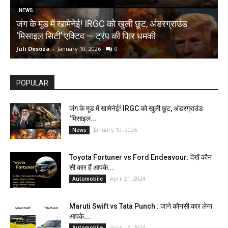
NEWS
जंग के मूड में खामेनेई! IRGC को खुली छूट, अंडरग्राउंड
T
‘मिसाइल सिटी’ एक्टिव — ट्रंप की फिर धमकी
क
Juli Desoza
-
January 10, 2026
0
d
POPULAR
जंग के मूड में खामेनेई! IRGC को खुली छूट, अंडरग्राउंड
‘मिसाइल...
January 10, 2026
News
Toyota Fortuner vs Ford Endeavour: देखें कौन
सी कार हैं आपके...
April 21, 2024
Automobile
Maruti Swift vs Tata Punch : जाने कौनसी कार लेना
आपके...
April 16, 2024
Automobile