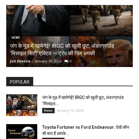
NEWS
जंग के मूड में खामेनेई! IRGC को खुली छूट, अंडरग्राउंड
T
‘मिसाइल सिटी’ एक्टिव — ट्रंप की फिर धमकी
क
Juli Desoza
-
January 10, 2026
0
d
POPULAR
जंग के मूड में खामेनेई! IRGC को खुली छूट, अंडरग्राउंड
‘मिसाइल...
January 10, 2026
News
Toyota Fortuner vs Ford Endeavour: देखें कौन
सी कार हैं आपके...