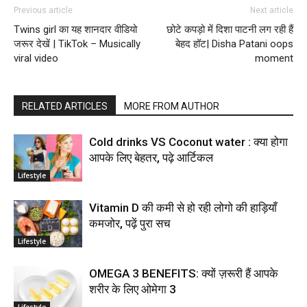
Previous article
Next article
Twins girl का यह शानदार वीडियो
छोटे कपड़ो में दिशा पाटनी लग रही हैं
जरूर देखें | TikTok – Musically
बेहद हॉट| Disha Patani oops
viral video
moment
RELATED ARTICLES
MORE FROM AUTHOR
Cold drinks VS Coconut water : क्या होगा
आपके लिए बेहतर, पढ़े आर्टिकल
Lifestyle
Vitamin D की कमी से हो रही लोगो की हाड़ियाँ
कमजोर, पढ़ें पुरा सच
Lifestyle
OMEGA 3 BENEFITS: क्यों ज़रूरी हैं आपके
शरीर के लिए ओमेगा 3
Lifestyle