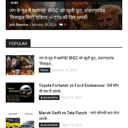
NEWS
जंग के मूड में खामेनेई! IRGC को खुली छूट, अंडरग्राउंड
T
‘मिसाइल सिटी’ एक्टिव — ट्रंप की फिर धमकी
क
Juli Desoza
-
January 10, 2026
0
d
POPULAR
जंग के मूड में खामेनेई! IRGC को खुली छूट, अंडरग्राउंड
‘मिसाइल...
January 10, 2026
News
Toyota Fortuner vs Ford Endeavour: देखें कौन
सी कार हैं आपके...
April 21, 2024
Automobile
Maruti Swift vs Tata Punch : जाने कौनसी कार लेना
आपके...
April 16, 2024
Automobile